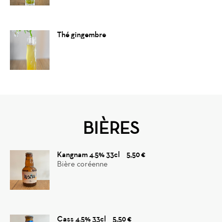
Thé gingembre
BIÈRES
Kangnam 4.5% 33cl
5,50 €
Bière coréenne
Cass 4.5% 33cl
5,50 €