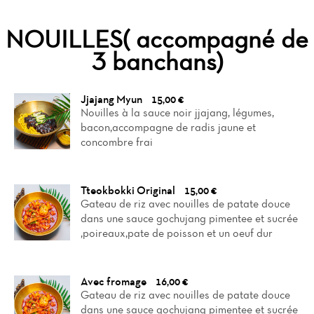
NOUILLES( accompagné de
3 banchans)
Home
Jjajang Myun
15,00 €
Nouilles à la sauce noir jjajang, légumes,
bacon,accompagne de radis jaune et
News
concombre frai
Menu
Tteokbokki Original
Reviews
15,00 €
Gateau de riz avec nouilles de patate douce
dans une sauce gochujang pimentee et sucrée
Menu Midi
,poireaux,pate de poisson et un oeuf dur
Avec fromage
16,00 €
Gateau de riz avec nouilles de patate douce
dans une sauce gochujang pimentee et sucrée