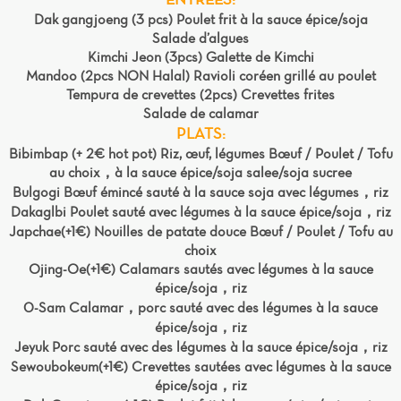
Dak gangjoeng (3 pcs) Poulet frit à la sauce épice/soja
Salade d’algues
Kimchi Jeon (3pcs) Galette de Kimchi
Mandoo (2pcs NON Halal) Ravioli coréen grillé au poulet
Tempura de crevettes (2pcs) Crevettes frites
Salade de calamar
PLATS:
Bibimbap (+ 2€ hot pot) Riz, œuf, légumes Bœuf / Poulet / Tofu
au choix，à la sauce épice/soja salee/soja sucree
Bulgogi Bœuf émincé sauté à la sauce soja avec légumes，riz
Dakaglbi Poulet sauté avec légumes à la sauce épice/soja，riz
Japchae(+1€) Nouilles de patate douce Bœuf / Poulet / Tofu au
choix
Ojing-Oe(+1€) Calamars sautés avec légumes à la sauce
épice/soja，riz
0-Sam Calamar，porc sauté avec des légumes à la sauce
épice/soja，riz
Jeyuk Porc sauté avec des légumes à la sauce épice/soja，riz
Sewoubokeum(+1€) Crevettes sautées avec légumes à la sauce
épice/soja，riz