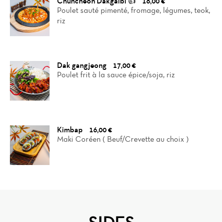
Chuncheon Dakgalbi 👍
18,00 €
Poulet sauté pimenté, fromage, légumes, teok,
riz
Dak gangjeong
17,00 €
Poulet frit à la sauce épice/soja, riz
Kimbap
16,00 €
Maki Coréen ( Beuf/Crevette au choix )