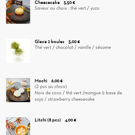
Cheesecake
5,50 €
Saveur au choix : thé vert / yuzu
Glace 2 boules
5,00 €
Thé vert / chocolat / vanille / sésame
Mochi
6,00 €
(2 pcs au choix)
Noix de coco / thé vert /mangue à base de
soja / strawberry cheesecake
Litchi (8 pcs)
4,00 €