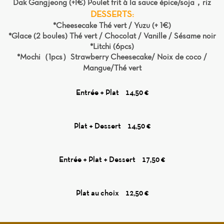
Dak Gangjeong (+1€) Poulet frit à la sauce épice/soja，riz
DESSERTS:
*Cheesecake Thé vert / Yuzu (+ 1€)
*Glace (2 boules) Thé vert / Chocolat / Vanille / Sésame noir
*Litchi (6pcs)
*Mochi（1pcs）Strawberry Cheesecake/ Noix de coco /
Mangue/Thé vert
Entrée + Plat
14,50 €
Plat + Dessert
14,50 €
Entrée + Plat + Dessert
17,50 €
Plat au choix
12,50 €