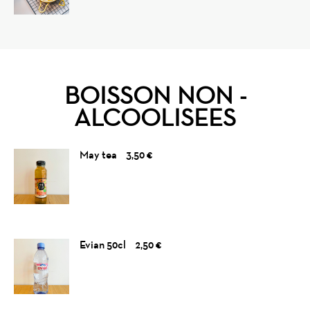
BOISSON NON -
ALCOOLISEES
May tea
3,50 €
Evian 50cl
2,50 €